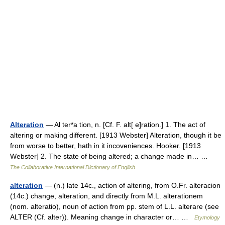
Alteration
— Al ter*a tion, n. [Cf. F. alt[ e]ration.] 1. The act of
altering or making different. [1913 Webster] Alteration, though it be
from worse to better, hath in it incoveniences. Hooker. [1913
Webster] 2. The state of being altered; a change made in… …
The Collaborative International Dictionary of English
alteration
— (n.) late 14c., action of altering, from O.Fr. alteracion
(14c.) change, alteration, and directly from M.L. alterationem
(nom. alteratio), noun of action from pp. stem of L.L. alterare (see
ALTER (Cf. alter)). Meaning change in character or… …
Etymology