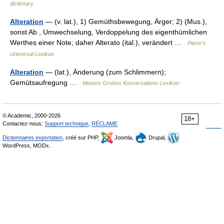
dictionary
Alteration
— (v. lat.), 1) Gemüthsbewegung, Ärger; 2) (Mus.),
sonst Ab , Umwechselung, Verdoppelung des eigenthümlichen
Werthes einer Note; daher Alterato (ital.), verändert …
Pierer's
Universal-Lexikon
Alteration
— (lat.), Änderung (zum Schlimmern);
Gemütsaufregung …
Meyers Großes Konversations-Lexikon
© Academic, 2000-2026
18+
Contactez-nous:
Support technique
,
RÉCLAME
Dictionnaires exportation
, créé sur PHP,
Joomla,
Drupal,
WordPress, MODx.