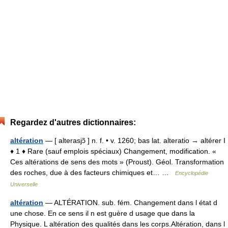
Regardez d'autres dictionnaires:
altération
— [ alterasjɔ̃ ] n. f. • v. 1260; bas lat. alteratio → altérer I
♦ 1 ♦ Rare (sauf emplois spéciaux) Changement, modification. «
Ces altérations de sens des mots » (Proust). Géol. Transformation
des roches, due à des facteurs chimiques et… …
Encyclopédie
Universelle
altération
— ALTÉRATION. sub. fém. Changement dans l état d
une chose. En ce sens il n est guère d usage que dans la
Physique. L altération des qualités dans les corps.Altération, dans l