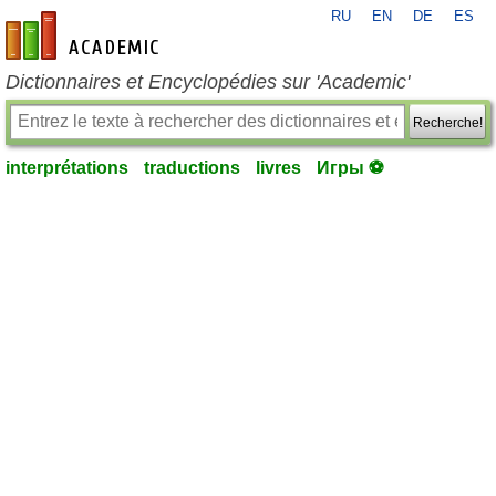
RU
EN
DE
ES
fr-academic.com
Dictionnaires et Encyclopédies sur 'Academic'
Recherche!
interprétations
traductions
livres
Игры ⚽