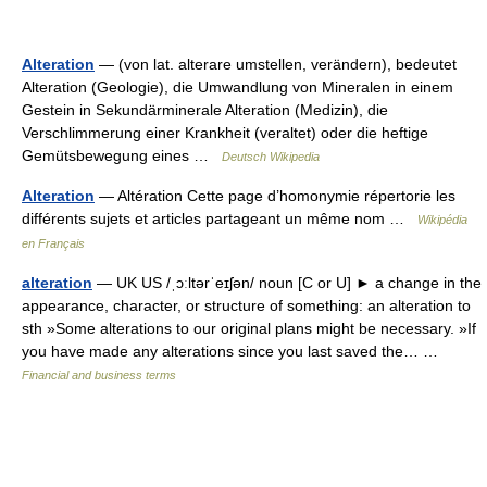
Alteration
— (von lat. alterare umstellen, verändern), bedeutet
Alteration (Geologie), die Umwandlung von Mineralen in einem
Gestein in Sekundärminerale Alteration (Medizin), die
Verschlimmerung einer Krankheit (veraltet) oder die heftige
Gemütsbewegung eines …
Deutsch Wikipedia
Alteration
— Altération Cette page d’homonymie répertorie les
différents sujets et articles partageant un même nom …
Wikipédia
en Français
alteration
— UK US /ˌɔːltərˈeɪʃən/ noun [C or U] ► a change in the
appearance, character, or structure of something: an alteration to
sth »Some alterations to our original plans might be necessary. »If
you have made any alterations since you last saved the… …
Financial and business terms